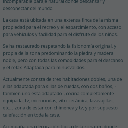
incomparable paraje natural donde descansar y
desconectar del mundo.
La casa está ubicada en una extensa finca de la misma
propiedad para el recreo y el esparcimiento, con acceso
para vehículos y facilidad para el disfrute de los niños.
Se ha restaurado respetando la fisionomía original, y
propia de la zona predominando la piedra y madera
noble, pero con todas las comodidades para el descanso
y el relax. Adaptada para minusválidos.
Necesarias
Actualmente consta de tres habitaciones dobles, una de
Estas
ellas adaptada para sillas de ruedas, con dos baños, -
cookies no
también uno está adaptado-, cocina completamente
son
opcionales.
equipada, tv, microondas, vitrocerámica, lavavajillas,
Son
etc…, zona de estar con chimenea y tv, y por supuesto
necesarias
calefacción en toda la casa.
para que
funcione la
Acompaña una decoración típica de la zona, en donde