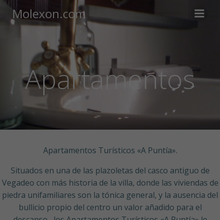
Saltar
Molexon.com
al
contenido
Apartamentos
Apartamentos Turísticos «A Puntía».
Situados en una de las plazoletas del casco antiguo de
Vegadeo con más historia de la villa, donde las viviendas de
piedra unifamiliares son la tónica general, y la ausencia del
bullicio propio del centro un valor añadido para el
descanso, los Apartamentos Turísticos «A Puntía» le