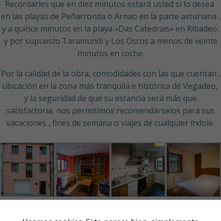
Recordarles que en diez minutos estará usted si lo desea
en las playas de Peñarronda o Arnao en la parte asturiana ,
y a quince minutos en la playa «Das Catedrais» en Ribadeo,
y por supuesto Taramundi y Los Oscos a menos de veinte
minutos en coche.
Por la calidad de la obra, comodidades con las que cuentan ,
ubicación en la zona más tranquila e histórica de Vegadeo,
y la seguridad de que su estancia será más que
satisfactoria, nos permitimos recomendárselos para sus
vacaciones , fines de semana o viajes de cualquier índole.
Necesarias
Estas